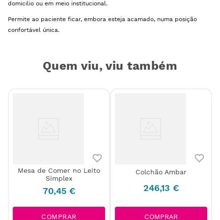
domicilio ou em meio institucional.
Permite ao paciente ficar, embora esteja acamado, numa posição
confortável única.
Quem viu, viu também
e
Mesa de Comer no Leito
Colchão Ambar
Simplex
246
,
13
€
70
,
45
€
COMPRAR
COMPRAR