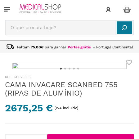
O que procura hoje?
Faltam
75.00
€
para ganhar
Portes grátis
- Portugal Continental
:
GE0203050
CAMA INVACARE SCANBED 755
(RIPAS DE ALUMÍNIO)
2675,25 €
(IVA incluido)