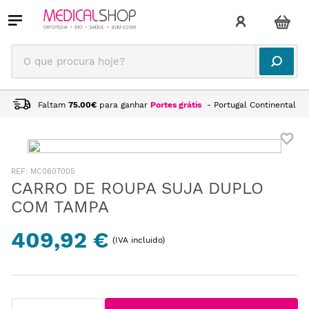
O que procura hoje?
Faltam
75.00
€
para ganhar
Portes grátis
- Portugal Continental
:
MC0607005
CARRO DE ROUPA SUJA DUPLO
COM TAMPA
409,92 €
(IVA incluido)