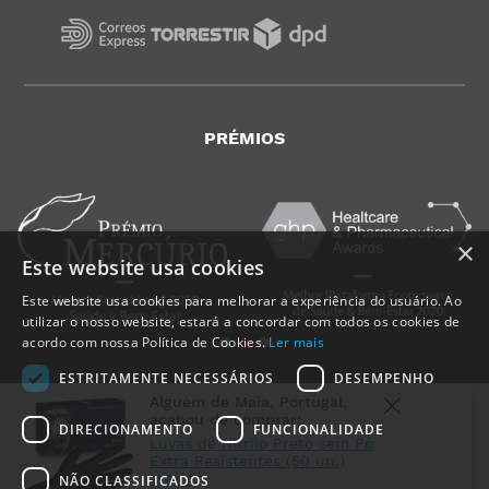
PRÉMIOS
×
Este website usa cookies
Este website usa cookies para melhorar a experiência do usuário. Ao
utilizar o nosso website, estará a concordar com todos os cookies de
acordo com nossa Política de Cookies.
Ler mais
ESTRITAMENTE NECESSÁRIOS
DESEMPENHO
Alguém de
Maia
,
Portugal
,
acabou de comprar:
DIRECIONAMENTO
FUNCIONALIDADE
Luvas de Nitrilo Preto sem Pó
Extra Resistentes (50 un.)
tam: L
NÃO CLASSIFICADOS
MedicalShop - Saúde e Bem-Estar