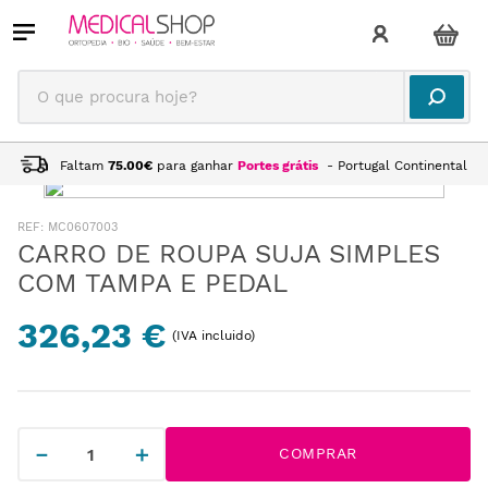
O que procura hoje?
Faltam
75.00
€
para ganhar
Portes grátis
- Portugal Continental
:
MC0607003
CARRO DE ROUPA SUJA SIMPLES
COM TAMPA E PEDAL
326,23 €
(IVA incluido)
－
＋
COMPRAR