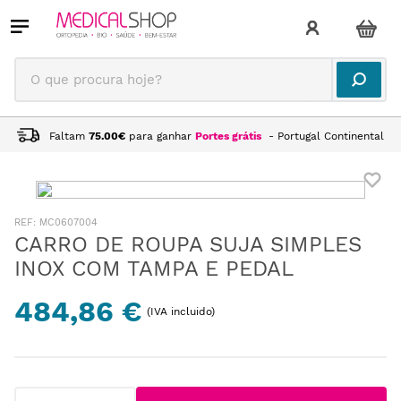
O que procura hoje?
Faltam
75.00
€
para ganhar
Portes grátis
- Portugal Continental
:
MC0607004
CARRO DE ROUPA SUJA SIMPLES
INOX COM TAMPA E PEDAL
484,86 €
(IVA incluido)