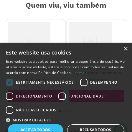
Quem viu, viu também
×
Este website usa cookies
Este website usa cookies para melhorar a experiência do usuário. Ao
utilizar o nosso website, estará a concordar com todos os cookies de
Contentor de Lixo Rolante
Carro para 15
acordo com nossa Política de Cookies.
Ler mais
100 Litros
organizadores semanais
154
,
79
€
778
,
60
€
ESTRITAMENTE NECESSÁRIOS
DESEMPENHO
COMPRAR
COMPRAR
DIRECIONAMENTO
FUNCIONALIDADE
Alguém de
Estarreja
,
Portugal
, acabou de comprar:
NÃO CLASSIFICADOS
Adesivo Comum Castanho
tam: 10 m x 10 cm
MOSTRAR DETALHES
17 horas atrás
ACEITAR TODOS
RECUSAR TODOS