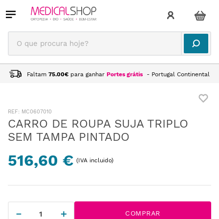
O que procura hoje?
Faltam
75.00
€
para ganhar
Portes grátis
- Portugal Continental
:
MC0607010
CARRO DE ROUPA SUJA TRIPLO
SEM TAMPA PINTADO
516,60 €
(IVA incluido)
－
＋
COMPRAR