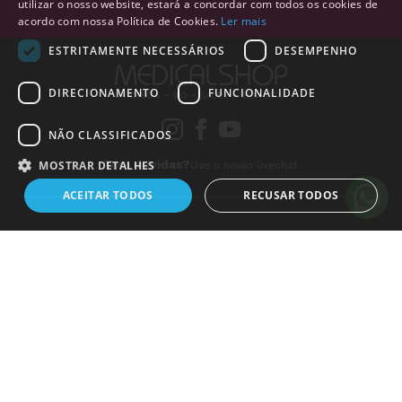
utilizar o nosso website, estará a concordar com todos os cookies de
acordo com nossa Política de Cookies.
Ler mais
ESTRITAMENTE NECESSÁRIOS
DESEMPENHO
DIRECIONAMENTO
FUNCIONALIDADE
NÃO CLASSIFICADOS
Tem duvidas?
MOSTRAR DETALHES
Use o nosso livechat
ACEITAR TODOS
RECUSAR TODOS
PRODUTOS
+
Estritamente necessários
Desempenho
Direcionamento
LINKS ÚTEIS
+
Funcionalidade
Não classificados
INSTITUCIONAL
+
Os cookies estritamente necessários permitem a funcionalidade central do
website, como login de usuário e gestão da conta. O site não pode ser
utilizado corretamente sem os cookies estritamente necessários.
LEGAL
+
Nome
Dostawca
/
Domínio
Validade
Descrição