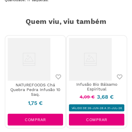
Quem viu, viu também
Infusão Bio Bálsamo
NATUREFOODS Chá
Espiritual
Quebra Pedra Infusão 10
Saq.
3
,
68
€
4
,
09
€
1
,
75
€
VÁLIDO DE 26-JUN-26 A 31-JUL-26
COMPRAR
COMPRAR