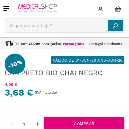
O que procura hoje?
Faltam
75.00
€
para ganhar
Portes grátis
- Portugal Continental
VÁLIDO DE 01-JUN-26 A 30-JUN-26
10%
-
:
AL215012
CHÁ PRETO BIO CHAI NEGRO
4
,
09
€
3,68 €
(IVA incluido)
－
＋
COMPRAR