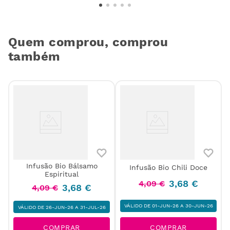
Quem comprou, comprou
também
Infusão Bio Bálsamo
Infusão Bio Chili Doce
Espiritual
3
,
68
€
4
,
09
€
3
,
68
€
4
,
09
€
VÁLIDO DE 01-JUN-26 A 30-JUN-26
VÁLIDO DE 26-JUN-26 A 31-JUL-26
COMPRAR
COMPRAR