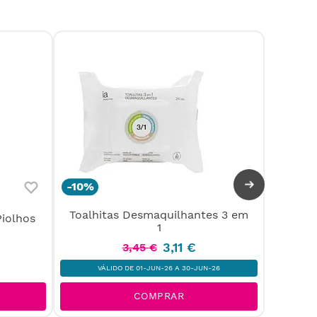
-
10%
Toalhitas Desmaquilhantes 3 em
iolhos
Almof
1
3
,
11
€
3
,
45
€
VÁLIDO DE 01-JUN-26 A 30-JUN-26
COMPRAR