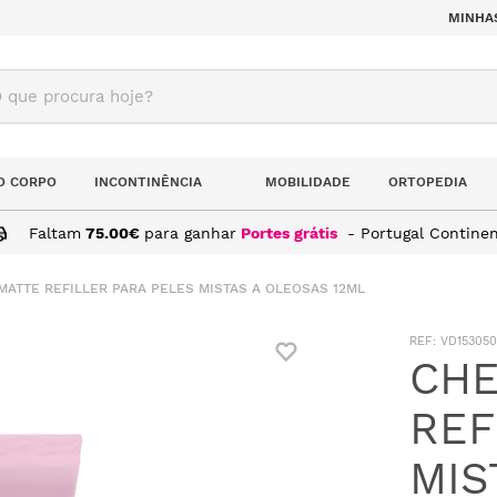
MINHA
ue procura hoje?
O CORPO
INCONTINÊNCIA
MOBILIDADE
ORTOPEDIA
Faltam
75.00
€
para ganhar
Portes grátis
- Portugal Continen
MATTE REFILLER PARA PELES MISTAS A OLEOSAS 12ML
:
VD15305
CHE
REF
MIS