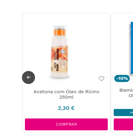
-
10%
Blemi
oliCare
Acetona com Óleo de Rícino
O
250ml
2
,
30
€
V
COMPRAR