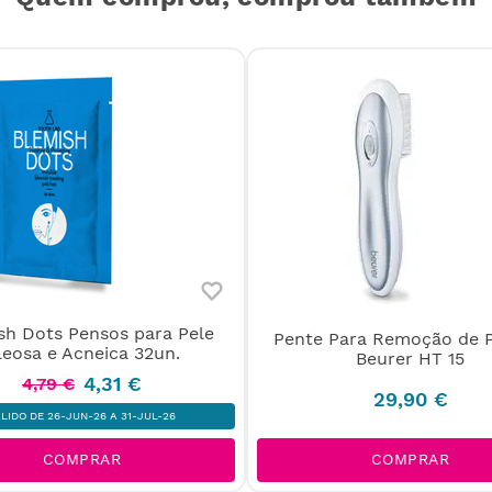
sh Dots Pensos para Pele
Pente Para Remoção de P
leosa e Acneica 32un.
Beurer HT 15
4
,
31
€
4
,
79
€
29
,
90
€
ÁLIDO DE 26-JUN-26 A 31-JUL-26
COMPRAR
COMPRAR