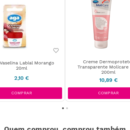
Creme Dermoprotet
Vaselina Labial Morango
Transparente Molicare 
20ml
200ml
2
,
10
€
10
,
89
€
COMPRAR
COMPRAR
Quem comprou, comprou também