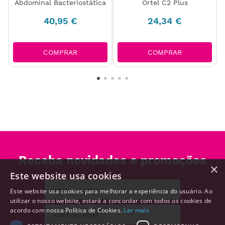
Abdominal Bacteriostática
Ortel C2 Plus
40
,
95
€
24
,
34
€
COMPRAR
COMPRAR
Receba novidades e promoções
×
Este website usa cookies
Este website usa cookies para melhorar a experiência do usuário. Ao
utilizar o nosso website, estará a concordar com todos os cookies de
acordo com nossa Política de Cookies.
Ler mais