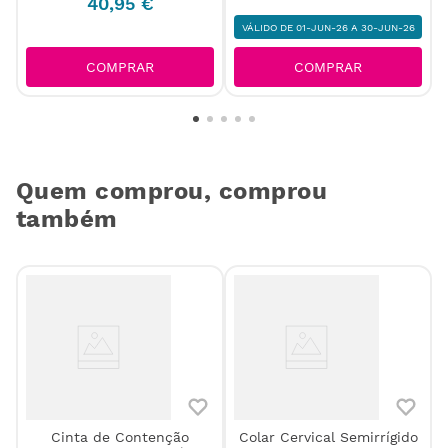
40
,
95
€
VÁLIDO DE 01-JUN-26 A 30-JUN-26
COMPRAR
COMPRAR
Quem comprou, comprou
também
Cinta de Contenção
Colar Cervical Semirrígido