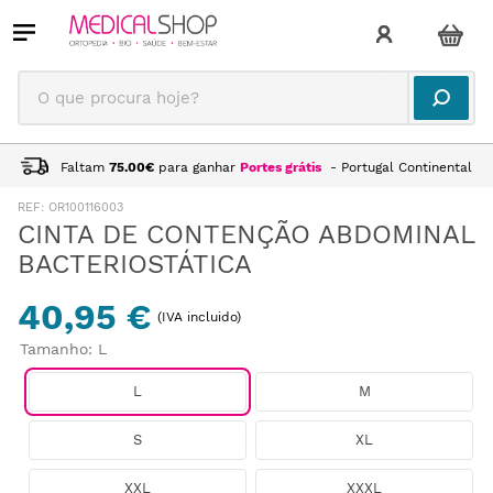
O que procura hoje?
Faltam
75.00
€
para ganhar
Portes grátis
- Portugal Continental
:
OR100116003
CINTA DE CONTENÇÃO ABDOMINAL
BACTERIOSTÁTICA
40,95 €
(IVA incluido)
Tamanho
:
L
L
M
S
XL
XXL
XXXL