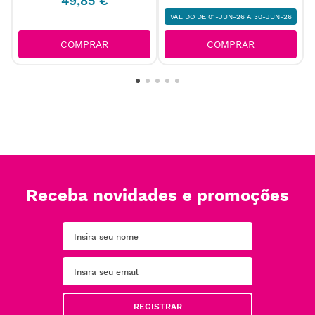
49
,
85
€
VÁLIDO DE 01-JUN-26 A 30-JUN-26
COMPRAR
COMPRAR
Receba novidades e promoções
REGISTRAR