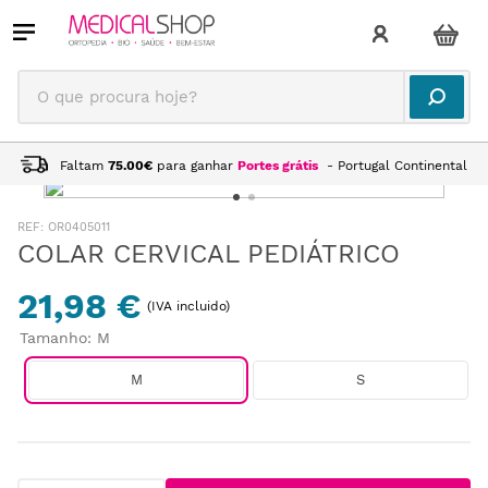
O que procura hoje?
Faltam
75.00
€
para ganhar
Portes grátis
- Portugal Continental
:
OR0405011
COLAR CERVICAL PEDIÁTRICO
21,98 €
(IVA incluido)
Tamanho
:
M
M
S