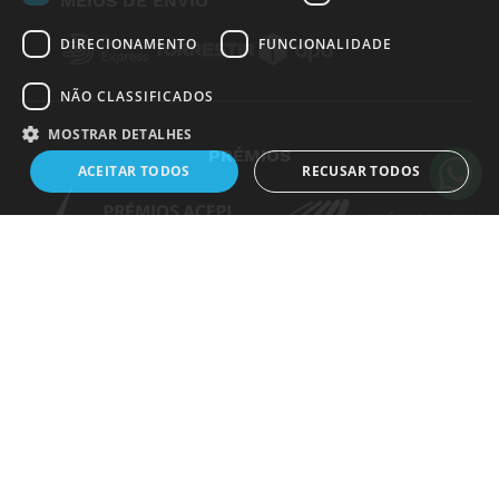
MEIOS DE ENVIO
DIRECIONAMENTO
FUNCIONALIDADE
Alguém de
Estarreja
,
Portugal
, acabou de comprar:
NÃO CLASSIFICADOS
Adesivo Comum Castanho
tam: 5 m x 1,25 cm
MOSTRAR DETALHES
PRÉMIOS
9 horas atrás
ACEITAR TODOS
RECUSAR TODOS
Estritamente necessários
Desempenho
Direcionamento
Funcionalidade
Não classificados
Os cookies estritamente necessários permitem a funcionalidade central do
website, como login de usuário e gestão da conta. O site não pode ser
utilizado corretamente sem os cookies estritamente necessários.
Nome
Dostawca
/
Domínio
Validade
Descrição
janus_sid
.www.medicalshop.pt
2 dias 23
horas
_hjSession_589585
.medicalshop.pt
30
minutos