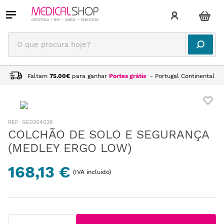
O que procura hoje?
Faltam
75.00
€
para ganhar
Portes grátis
- Portugal Continental
:
GE0204026
COLCHÃO DE SOLO E SEGURANÇA
(MEDLEY ERGO LOW)
168,13 €
(IVA incluido)