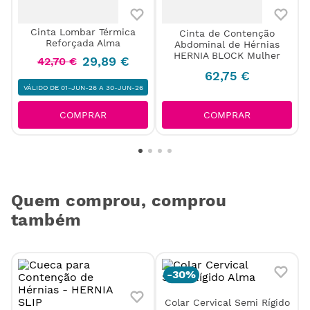
Cinta Lombar Térmica
Cinta de Contenção
Reforçada Alma
Abdominal de Hérnias
HERNIA BLOCK Mulher
29
,
89
€
42
,
70
€
62
,
75
€
VÁLIDO DE 01-JUN-26 A 30-JUN-26
COMPRAR
COMPRAR
Quem comprou, comprou
também