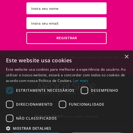
REGISTRAR
×
Aceito receber e-mails com notícias e promoções da MedicalShop
Este website usa cookies
Este website usa cookies para melhorar a experiência do usuário. Ao
utilizar o nosso website, estará a concordar com todos os cookies de
acordo com nossa Política de Cookies.
Ler mais
ESTRITAMENTE NECESSÁRIOS
DESEMPENHO
Alguém de
Maia
,
DIRECIONAMENTO
FUNCIONALIDADE
Portugal
,
acabou de
comprar:
Tem duvidas?
Use o nosso livechat
NÃO CLASSIFICADOS
Soro
Fisiológico
MOSTRAR DETALHES
5ml