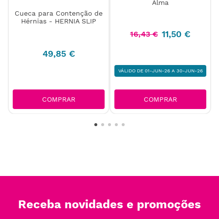
Colar Cervical Semi Rígido
Cueca para Contenção de
Alma
Hérnias - HERNIA SLIP
11
,
50
€
16
,
43
€
49
,
85
€
VÁLIDO DE 01-JUN-26 A 30-JUN-26
COMPRAR
COMPRAR
Receba novidades e promoções