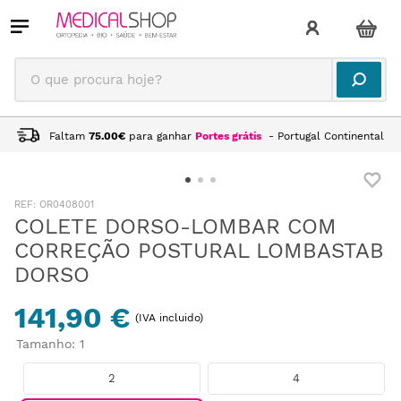
O que procura hoje?
Faltam
75.00
€
para ganhar
Portes grátis
- Portugal Continental
:
OR0408001
COLETE DORSO-LOMBAR COM
CORREÇÃO POSTURAL LOMBASTAB
DORSO
141,90 €
(IVA incluido)
Tamanho
:
1
2
4