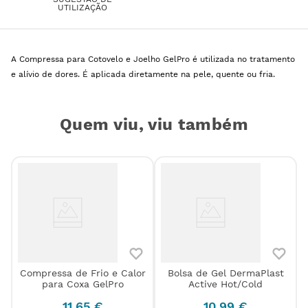
UTILIZAÇÃO
A Compressa para Cotovelo e Joelho GelPro é utilizada no tratamento
e alívio de dores. É aplicada diretamente na pele, quente ou fria.
Quem viu, viu também
Compressa de Frio e Calor
Bolsa de Gel DermaPlast
r
para Coxa GelPro
Active Hot/Cold
11
,
65
€
10
,
99
€