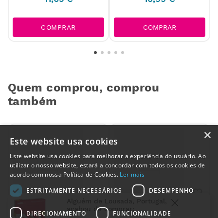
COMPRAR
COMPRAR
Quem comprou, comprou
também
×
Este website usa cookies
Este website usa cookies para melhorar a experiência do usuário. Ao
utilizar o nosso website, estará a concordar com todos os cookies de
acordo com nossa Política de Cookies.
Ler mais
ESTRITAMENTE NECESSÁRIOS
DESEMPENHO
Alguém de
Lousada
,
Portugal
,
Compressa de Frio e Calor
Geleira Médica Cool Box
acabou de comprar:
DIRECIONAMENTO
FUNCIONALIDADE
para Mão e Pulso GelPro