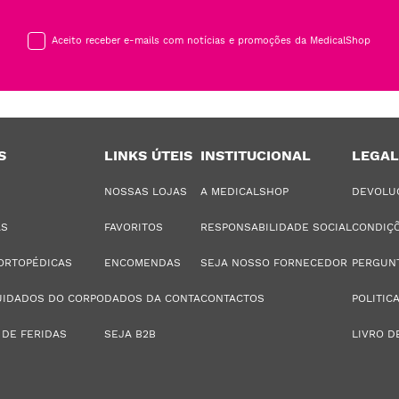
Aceito receber e-mails com notícias e promoções da MedicalShop
S
LINKS ÚTEIS
INSTITUCIONAL
LEGAL
NOSSAS LOJAS
A MEDICALSHOP
DEVOLU
AS
FAVORITOS
RESPONSABILIDADE SOCIAL
CONDIÇÕ
ORTOPÉDICAS
ENCOMENDAS
SEJA NOSSO FORNECEDOR
PERGUN
UIDADOS DO CORPO
DADOS DA CONTA
CONTACTOS
POLITIC
 DE FERIDAS
SEJA B2B
LIVRO D