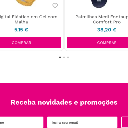
igital Elástico em Gel com
Palmilhas Medi Footsu
Malha
Comfort Pro
5
,
15
€
38
,
20
€
COMPRAR
COMPRAR
Receba novidades e promoções