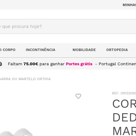
MINHA
ue procura hoje?
O CORPO
INCONTINÊNCIA
MOBILIDADE
ORTOPEDIA
Faltam
75.00
€
para ganhar
Portes grátis
- Portugal Continen
GARRA OU MARTELO ORTHIA
:
OR13309
COR
DED
MAR