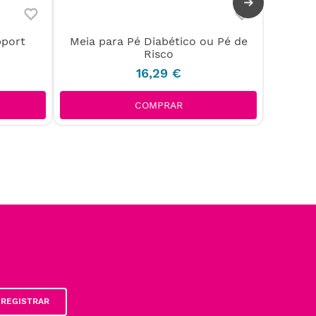
pport
Meia para Pé Diabético ou Pé de
Separ
Risco
16
,
29
€
COMPRAR
REGISTRAR