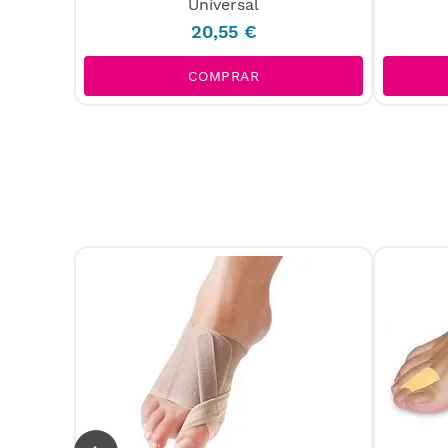
Universal
p
20
,
55
€
COMPRAR