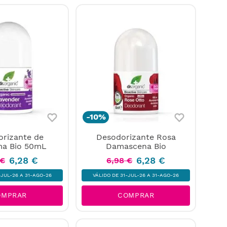
-
10%
rizante de
Desodorizante Rosa
ma Bio 50mL
Damascena Bio
6
,
28
€
6
,
28
€
€
6
,
98
€
-JUL-26 A 31-AGO-26
VÁLIDO DE 31-JUL-26 A 31-AGO-26
OMPRAR
COMPRAR