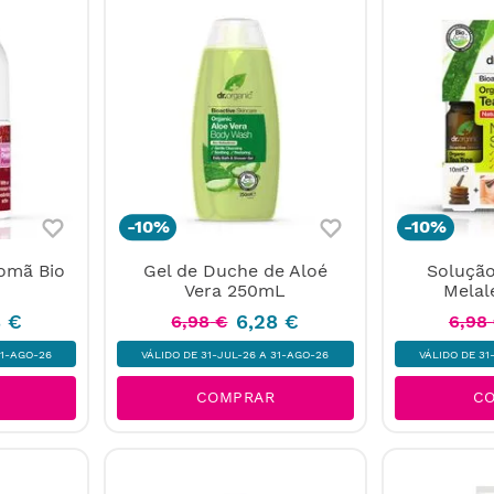
-
10%
-
10%
omã Bio
Gel de Duche de Aloé
Solução
Vera 250mL
Melal
8
€
6
,
28
€
6
,
98
€
6
,
98
31-AGO-26
VÁLIDO DE 31-JUL-26 A 31-AGO-26
VÁLIDO DE 31
COMPRAR
C