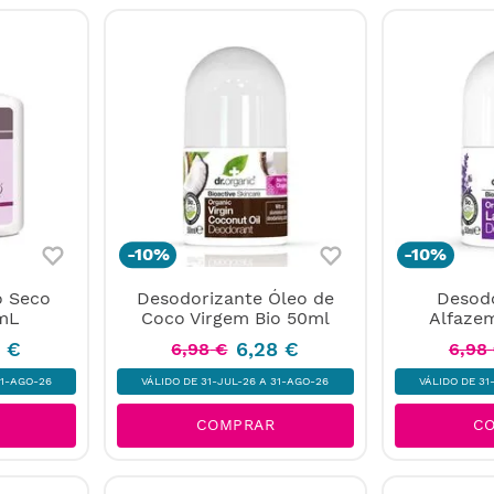
-
10%
-
10%
 Seco
Desodorizante Óleo de
Desodo
mL
Coco Virgem Bio 50ml
Alfaze
8
€
6
,
28
€
6
,
98
€
6
,
98
31-AGO-26
VÁLIDO DE 31-JUL-26 A 31-AGO-26
VÁLIDO DE 31
COMPRAR
C