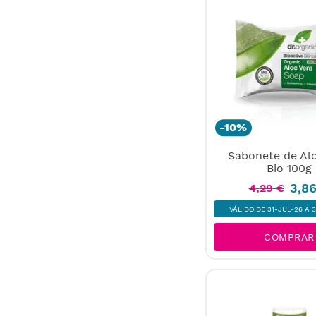
-
10%
Sabonete de Alo
Bio 100g
3
,
8
4
,
29
€
VÁLIDO DE 31-JUL-26 A 
COMPRAR