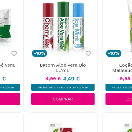
-
10%
-
10%
é Vera
Batom Aloé Vera Bio
Loção
5,7mL
Melaleu
6
€
4
,
49
€
4
,
99
€
9
,
98
31-AGO-26
VÁLIDO DE 31-JUL-26 A 31-AGO-26
VÁLIDO DE 31
C
COMPRAR