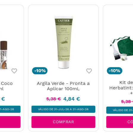
-
10%
-
10%
Kit d
 Coco
Argila Verde - Pronta a
Herbatint
ml
Aplicar 100mL
+
€
4
,
84
€
5
,
38
€
5
,
38
31-AGO-26
VÁLIDO DE 31-JUL-26 A 31-AGO-26
VÁLIDO DE 31
COMPRAR
C