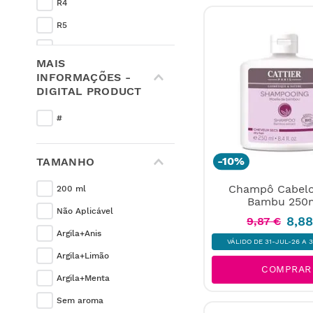
R4
R5
C4
MAIS
C7
INFORMAÇÕES -
DIGITAL PRODUCT
D4
D5
#
-
10%
TAMANHO
Champô Cabelo
200 ml
Bambu 250
Não Aplicável
8
,
8
9
,
87
€
Argila+Anis
VÁLIDO DE 31-JUL-26 A 
Argila+Limão
COMPRAR
Argila+Menta
Sem aroma