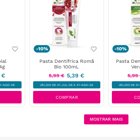
-
10%
-
10%
ial
Pasta Dentífrica Romã
Pasta Den
4g
Bio 100mL
Ver
€
5
,
39
€
5
,
99
€
5
,
99
31-AGO-26
VÁLIDO DE 31-JUL-26 A 31-AGO-26
VÁLIDO DE 31
COMPRAR
C
MOSTRAR MAIS