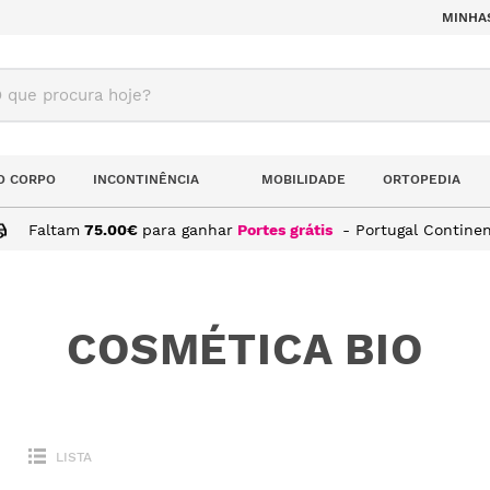
MINHA
ue procura hoje?
O CORPO
INCONTINÊNCIA
MOBILIDADE
ORTOPEDIA
Faltam
75.00
€
para ganhar
Portes grátis
- Portugal Continen
COSMÉTICA BIO
LISTA