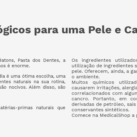
ógicos para uma Pele e C
Os ingredientes utiliza
Batons, Pasta dos Dentes, a
utilização de ingredientes s
mos é enorme.
pele. Oferecem, ainda, a g
 dia é uma ótima escolha, uma
o ambiente.
ntes naturais na sua rotina,
Muitos químicos utiliz
ão nocivos. Além disso, são
causarem irritações, alergi
correlacionados com algu
cancro. Portanto, em co
derivadas de petróleo, sai
térias-primas naturais que
conservantes sintéticos.
Comece na MedicalShop a p