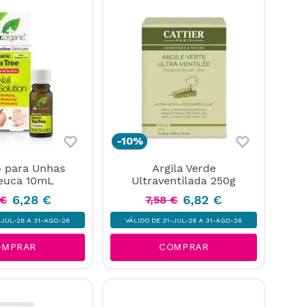
-
10%
 para Unhas
Argila Verde
euca 10mL
Ultraventilada 250g
6
,
28
€
6
,
82
€
€
7
,
58
€
-JUL-26 A 31-AGO-26
VÁLIDO DE 31-JUL-26 A 31-AGO-26
OMPRAR
COMPRAR