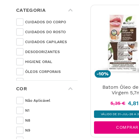
CATEGORIA
CUIDADOS DO CORPO
CUIDADOS DO ROSTO
CUIDADOS CAPILARES
DESODORIZANTES
HIGIENE ORAL
ÓLEOS CORPORAIS
-
10%
ARGILAS
Batom Óleo de
COR
COLORANTES CAPILARES
Virgem 5,7
Não Aplicável
PELE, UNHAS E CABELO
4
,
81
5
,
35
€
N1
HIGIENE FEMININA
VÁLIDO DE 31-JUL-26 A 
N8
COMPRAR
N9