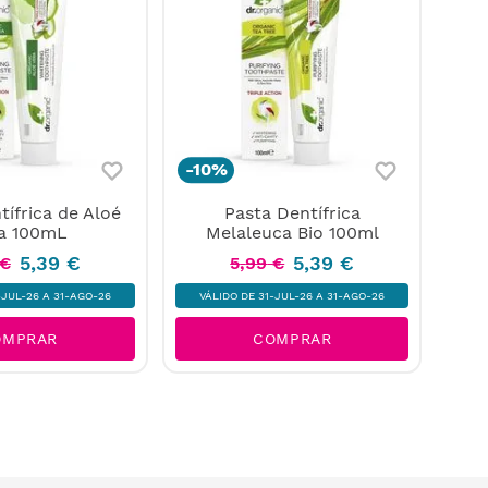
-
10%
tífrica de Aloé
Pasta Dentífrica
a 100mL
Melaleuca Bio 100ml
5
,
39
€
5
,
39
€
€
5
,
99
€
-JUL-26 A 31-AGO-26
VÁLIDO DE 31-JUL-26 A 31-AGO-26
OMPRAR
COMPRAR