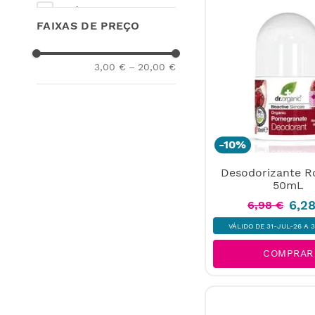
Cereja
FAIXAS DE PREÇO
Argila+Salva
3,00 €
–
20,00 €
-
10%
Desodorizante R
50mL
6
,
2
6
,
98
€
VÁLIDO DE 31-JUL-26 A 
COMPRAR