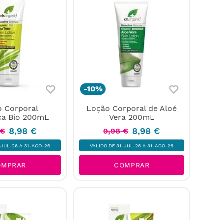
-
10%
 Corporal
Loção Corporal de Aloé
ca Bio 200mL
Vera 200mL
8
,
98
€
8
,
98
€
€
9
,
98
€
-JUL-26 A 31-AGO-26
VÁLIDO DE 31-JUL-26 A 31-AGO-26
OMPRAR
COMPRAR