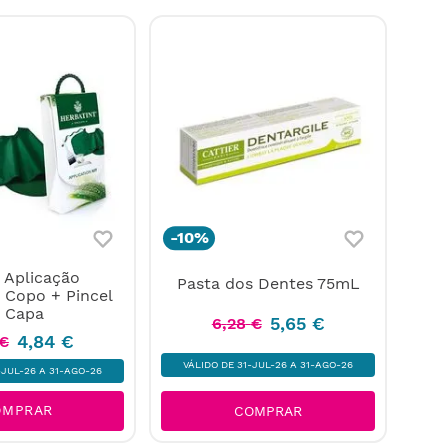
-
10%
e Aplicação
Pasta dos Dentes 75mL
: Copo + Pincel
 Capa
5
,
65
€
6
,
28
€
4
,
84
€
€
VÁLIDO DE 31-JUL-26 A 31-AGO-26
-JUL-26 A 31-AGO-26
OMPRAR
COMPRAR