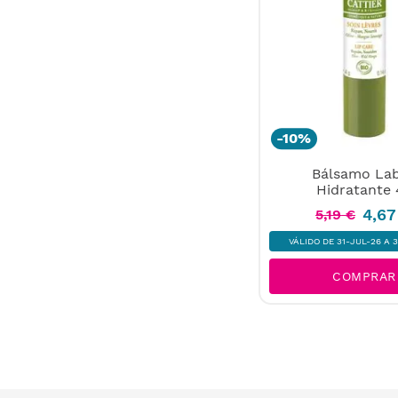
-
10%
Bálsamo Lab
Hidratante 
4
,
67
5
,
19
€
VÁLIDO DE 31-JUL-26 A 
COMPRAR