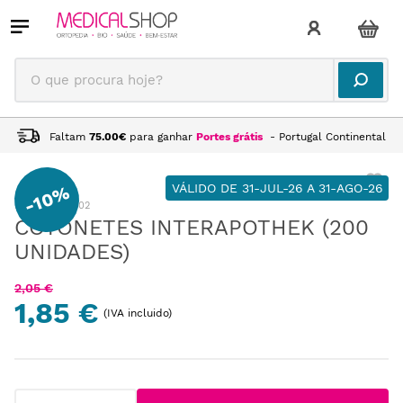
O que procura hoje?
Faltam
75.00
€
para ganhar
Portes grátis
- Portugal Continental
VÁLIDO DE 31-JUL-26 A 31-AGO-26
10%
-
:
VD1107002
COTONETES INTERAPOTHEK (200
UNIDADES)
2
,
05
€
1,85 €
(IVA incluido)