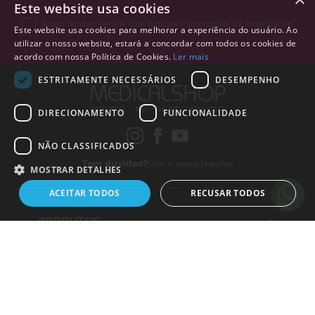
Este website usa cookies
Aceito receber e-mails com notícias e promoções da MedicalShop
Este website usa cookies para melhorar a experiência do usuário. Ao
utilizar o nosso website, estará a concordar com todos os cookies de
acordo com nossa Política de Cookies.
Ler mais
ESTRITAMENTE NECESSÁRIOS
DESEMPENHO
Alguém de
Crato
,
Portugal
,
acabou de comprar:
DIRECIONAMENTO
FUNCIONALIDADE
Otoscópio COMEDLIGHT FO
cor: Azul
NÃO CLASSIFICADOS
1 horas atrás
Tem duvidas?
Use o nosso livechat
MOSTRAR DETALHES
ACEITAR TODOS
RECUSAR TODOS
PRODUTOS
+
Estritamente necessários
Desempenho
Direcionamento
LINKS ÚTEIS
+
Funcionalidade
Não classificados
INSTITUCIONAL
+
Os cookies estritamente necessários permitem a funcionalidade central do
website, como login de usuário e gestão da conta. O site não pode ser