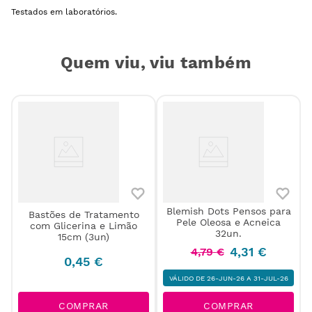
Testados em laboratórios.
Quem viu, viu também
Blemish Dots Pensos para
Bastões de Tratamento
Pele Oleosa e Acneica
com Glicerina e Limão
32un.
15cm (3un)
4
,
31
€
4
,
79
€
0
,
45
€
VÁLIDO DE 26-JUN-26 A 31-JUL-26
COMPRAR
COMPRAR