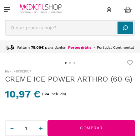
O que procura hoje?
Faltam
75.00
€
para ganhar
Portes grátis
- Portugal Continental
:
FI0302004
CREME ICE POWER ARTHRO (60 G)
10,97 €
(IVA incluido)
－
＋
COMPRAR