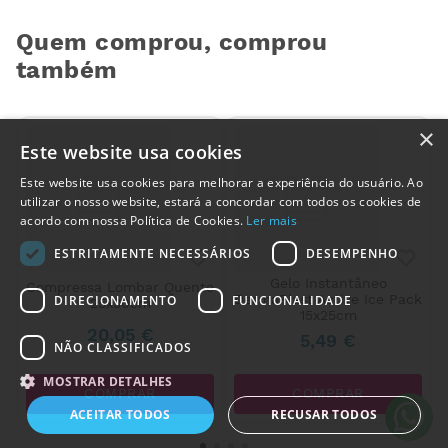
Quem comprou, comprou
também
×
Este website usa cookies
Este website usa cookies para melhorar a experiência do usuário. Ao
utilizar o nosso website, estará a concordar com todos os cookies de
acordo com nossa Política de Cookies.
Ler mais
ESTRITAMENTE NECESSÁRIOS
DESEMPENHO
Gelo Instantâneo
Compressa Lombar Quente
DermaPlast Active Ice Pack
DIRECIONAMENTO
FUNCIONALIDADE
25x30cm
15x25cm
20
,
05
€
5
,
49
€
Alguém de
Gândara
,
NÃO CLASSIFICADOS
Portugal
, acabou de comprar:
MOSTRAR DETALHES
Clorohexidina GSL 4% com
COMPRAR
COMPRAR
Doseador 500 ml
ACEITAR TODOS
RECUSAR TODOS
8 horas atrás