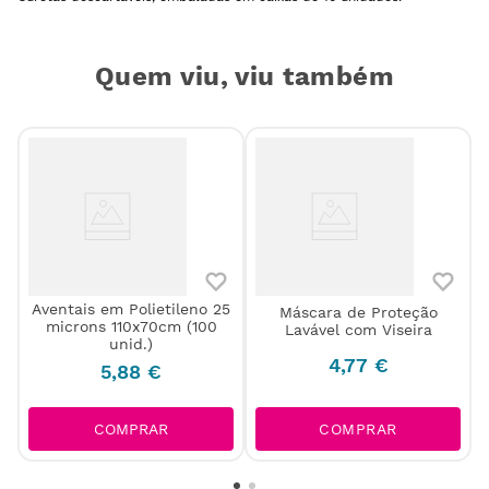
Quem viu, viu também
Aventais em Polietileno 25
Máscara de Proteção
microns 110x70cm (100
Lavável com Viseira
unid.)
4
,
77
€
5
,
88
€
COMPRAR
COMPRAR