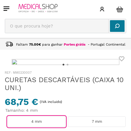
O que procura hoje?
Faltam
75.00
€
para ganhar
Portes grátis
- Portugal Continental
:
MM0230007
CURETAS DESCARTÁVEIS (CAIXA 10
UNI.)
68,75 €
(IVA incluido)
Tamanho
:
4 mm
4 mm
7 mm