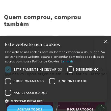
Quem comprou, comprou
também
×
Este website usa cookies
Este website usa cookies para melhorar a experiência do usuário. Ao
utilizar o nosso website, estará a concordar com todos os cookies de
acordo com nossa Política de Cookies.
Ler mais
ESTRITAMENTE NECESSÁRIOS
DESEMPENHO
Luvas de Nitrilo Azul Sem
Máscara de Proteção
Pó Punho Longo easyCARE
DIRECIONAMENTO
FUNCIONALIDADE
Lavável com Viseira
(100 un.)
4
,
77
€
6
,
85
€
NÃO CLASSIFICADOS
MOSTRAR DETALHES
COMPRAR
COMPRAR
ACEITAR TODOS
RECUSAR TODOS