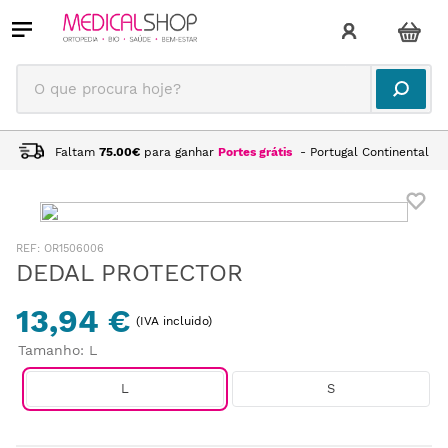
O que procura hoje?
Faltam
75.00
€
para ganhar
Portes grátis
- Portugal Continental
:
OR1506006
DEDAL PROTECTOR
13,94 €
(IVA incluido)
Tamanho
:
L
L
S