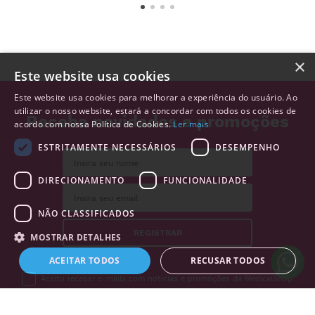
×
Este website usa cookies
Este website usa cookies para melhorar a experiência do usuário. Ao
utilizar o nosso website, estará a concordar com todos os cookies de
Receba novidades e promoções
acordo com nossa Política de Cookies.
Ler mais
ESTRITAMENTE NECESSÁRIOS
DESEMPENHO
DIRECIONAMENTO
FUNCIONALIDADE
NÃO CLASSIFICADOS
REGISTRAR
MOSTRAR DETALHES
ACEITAR TODOS
RECUSAR TODOS
Aceito receber e-mails com notícias e promoções da MedicalShop
Alguém de
Santiago do
Bougado
,
Portugal
, acabou
de comprar: