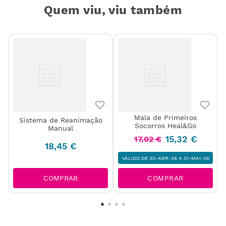
Quem viu, viu também
Mala de Primeiros
Sistema de Reanimação
Socorros Heal&Go
Manual
15
,
32
€
17
,
02
€
18
,
45
€
VÁLIDO DE 30-ABR-26 A 31-MAI-26
COMPRAR
COMPRAR