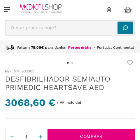
O que procura hoje?
Faltam
75.00
€
para ganhar
Portes grátis
- Portugal Continental
:
MM0903003
DESFIBRILHADOR SEMIAUTO
PRIMEDIC HEARTSAVE AED
3068,60 €
(IVA incluido)
－
＋
COMPRAR