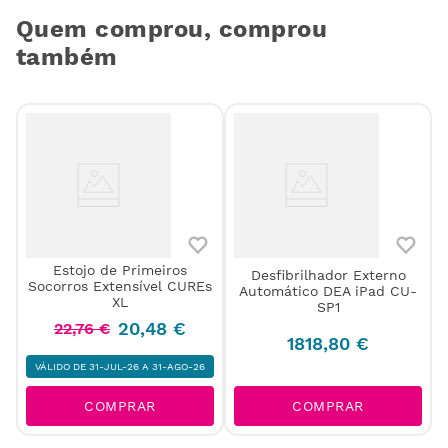
Quem comprou, comprou
também
Estojo de Primeiros
Desfibrilhador Externo
Socorros Extensível CUREs
Automático DEA iPad CU-
XL
SP1
20
,
48
€
22
,
76
€
1818
,
80
€
VÁLIDO DE 31-JUL-26 A 31-AGO-26
COMPRAR
COMPRAR