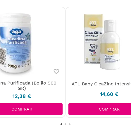
ina Purificada (Boião 900
ATL Baby CicaZinc Intensi
GR)
14
,
60
€
12
,
38
€
COMPRAR
COMPRAR