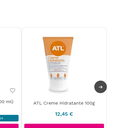
00 ml)
ATL Creme Hidratante 100g
Máscar
12
,
45
€
26