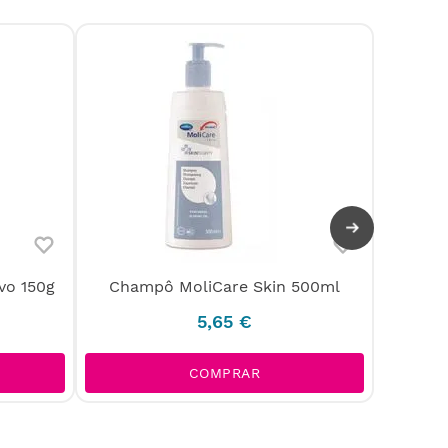
vo 150g
Champô MoliCare Skin 500ml
Acet
5
,
65
€
COMPRAR