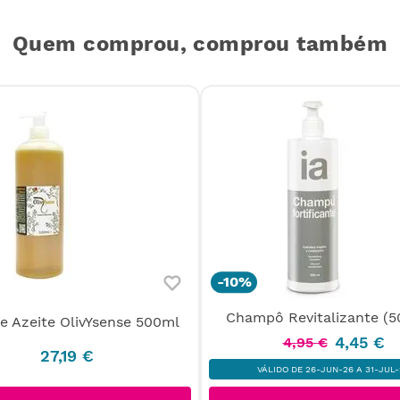
Quem comprou, comprou também
-
10%
Champô Revitalizante (5
e Azeite OlivYsense 500ml
4
,
45
€
4
,
95
€
27
,
19
€
VÁLIDO DE 26-JUN-26 A 31-JUL-