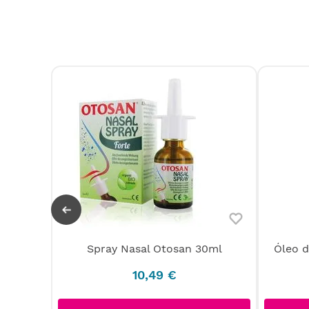
Spray Nasal Otosan 30ml
Óleo d
e Skin
10
,
49
€