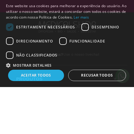
Este website usa cookies para melhorar a experiência do usuário. Ao
utilizar o nosso website, estará a concordar com todos os cookies de
acordo com nossa Política de Cookies.
Ler mais
ESTRITAMENTE NECESSÁRIOS
DESEMPENHO
DIRECIONAMENTO
FUNCIONALIDADE
Tem duvidas?
Use o nosso livechat
NÃO CLASSIFICADOS
MOSTRAR DETALHES
ACEITAR TODOS
RECUSAR TODOS
PRODUTOS
+
Alguém de
Guimarães
,
LINKS ÚTEIS
+
Portugal
, acabou de comprar:
Estritamente necessários
Desempenho
Direcionamento
Seringas de 2 Peças sem
Agulha tam: 20 ml (100
Funcionalidade
Não classificados
INSTITUCIONAL
+
unidades)
18 horas atrás
Os cookies estritamente necessários permitem a funcionalidade central do
LEGAL
+
website, como login de usuário e gestão da conta. O site não pode ser
utilizado corretamente sem os cookies estritamente necessários.