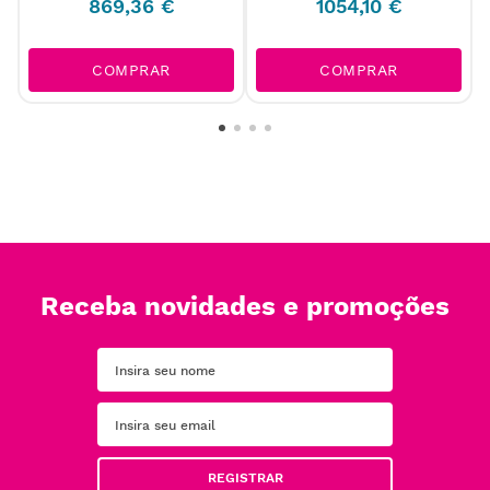
869
,
36
€
1054
,
10
€
COMPRAR
COMPRAR
Receba novidades e promoções
REGISTRAR