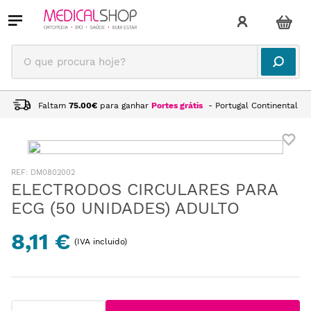
O que procura hoje?
Faltam
75.00
€
para ganhar
Portes grátis
- Portugal Continental
:
DM0802002
ELECTRODOS CIRCULARES PARA
ECG (50 UNIDADES) ADULTO
8,11 €
(IVA incluido)