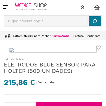
O que procura hoje?
Faltam
75.00
€
para ganhar
Portes grátis
- Portugal Continental
:
DM1302003
ELÉTRODOS BLUE SENSOR PARA
HOLTER (500 UNIDADES)
215,86 €
(IVA incluido)