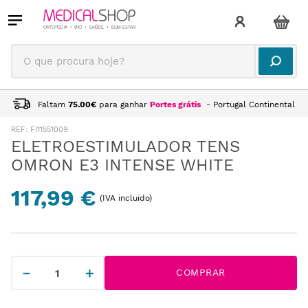
O que procura hoje?
Faltam
75.00
€
para ganhar
Portes grátis
- Portugal Continental
:
FI11551009
ELETROESTIMULADOR TENS
OMRON E3 INTENSE WHITE
117,99 €
(IVA incluido)
－
＋
COMPRAR