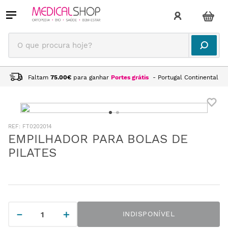
O que procura hoje?
Faltam
75.00
€
para ganhar
Portes grátis
- Portugal Continental
:
FT0202014
EMPILHADOR PARA BOLAS DE
PILATES
－
＋
INDISPONÍVEL