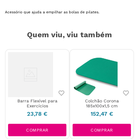
Acessório que ajuda a empilhar as bolas de pilates.
Quem viu, viu também
s
Barra Flexível para
Colchão Corona
Exercícios
185x100x1,5 cm
23
,
78
€
152
,
47
€
COMPRAR
COMPRAR