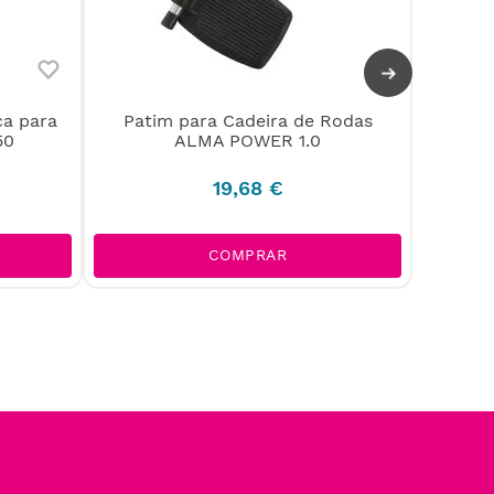
ca para
Patim para Cadeira de Rodas
Cad
50
ALMA POWER 1.0
19
,
68
€
COMPRAR