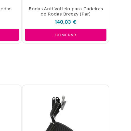
Rodas
Rodas Anti Volteio para Cadeiras
Ca
de Rodas Breezy (Par)
Ba
140
,
03
€
COMPRAR