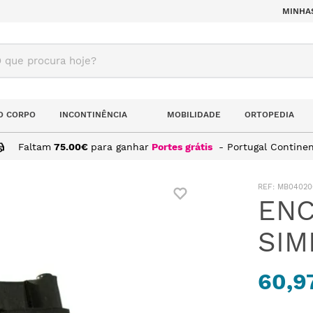
MINHA
ue procura hoje?
O CORPO
INCONTINÊNCIA
MOBILIDADE
ORTOPEDIA
Faltam
75.00
€
para ganhar
Portes grátis
- Portugal Continen
 DE CABEÇA SIMPLES
:
MB04020
ENC
SIM
60,9