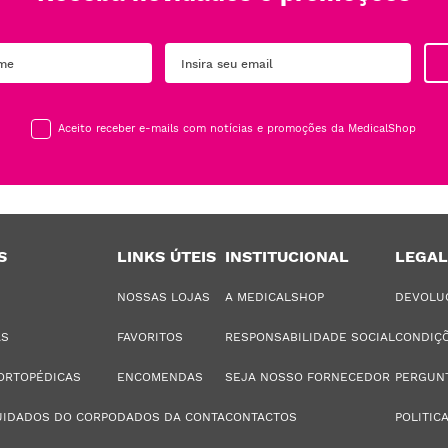
Aceito receber e-mails com notícias e promoções da MedicalShop
S
LINKS ÚTEIS
INSTITUCIONAL
LEGAL
NOSSAS LOJAS
A MEDICALSHOP
DEVOLU
AS
FAVORITOS
RESPONSABILIDADE SOCIAL
CONDIÇÕ
ORTOPÉDICAS
ENCOMENDAS
SEJA NOSSO FORNECEDOR
PERGUN
UIDADOS DO CORPO
DADOS DA CONTA
CONTACTOS
POLITIC