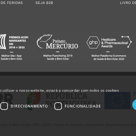
 DE FERIDAS
SEJA B2B
LIVRO D
 utilizar o nosso website, estará a concordar com todos os cookies
DIRECIONAMENTO
FUNCIONALIDADE
úde e Bem-Estar 2011-2026 | Todos os direitos reservados |
Desenvolvido po