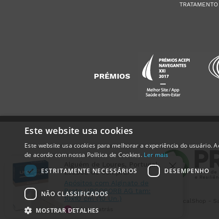
TRATAMENTO
PRÉMIOS
Este website usa cookies
Este website usa cookies para melhorar a experiência do usuário. Ao
Alguém de
Loures
,
Portugal
,
de acordo com nossa Política de Cookies.
Ler mais
acabou de comprar:
Apósitos com Alginato de
ESTRITAMENTE NECESSÁRIOS
DESEMPENHO
Prata URGOSORB AG tam:
10x10 cm (10 Un.)
NÃO CLASSIFICADOS
23 horas atrás
MedicalShop - Sa
MOSTRAR DETALHES