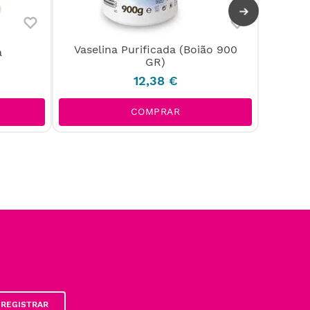
Vaselina Purificada (Boião 900
a
Água M
GR)
12
,
38
€
COMPRAR
REGISTRAR