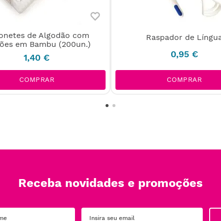
onetes de Algodão com
Raspador de Língu
tões em Bambu (200un.)
0
,
95
€
1
,
40
€
COMPRAR
COMPRAR
Receba novidades e promoções