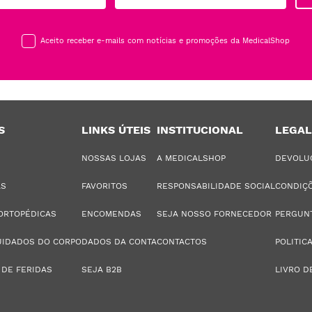
Aceito receber e-mails com notícias e promoções da MedicalShop
S
LINKS ÚTEIS
INSTITUCIONAL
LEGAL
NOSSAS LOJAS
A MEDICALSHOP
DEVOLU
AS
FAVORITOS
RESPONSABILIDADE SOCIAL
CONDIÇÕ
ORTOPÉDICAS
ENCOMENDAS
SEJA NOSSO FORNECEDOR
PERGUN
UIDADOS DO CORPO
DADOS DA CONTA
CONTACTOS
POLITIC
 DE FERIDAS
SEJA B2B
LIVRO D