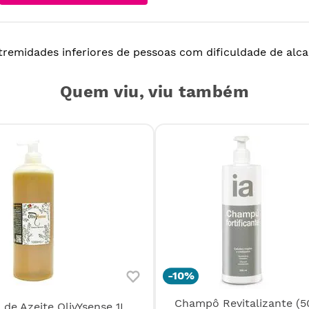
tremidades inferiores de pessoas com dificuldade de alca
Quem viu, viu também
-
10%
Champô Revitalizante (5
 de Azeite OlivYsense 1L