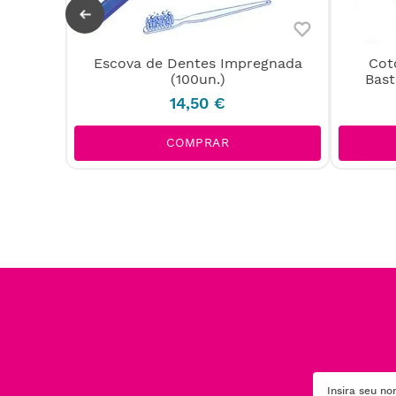
Escova de Dentes Impregnada
Cot
mante
(100un.)
Bas
14
,
50
€
COMPRAR