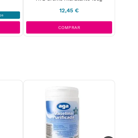
12
,
45
€
26
COMPRAR