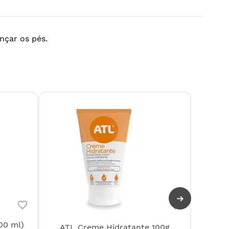
nçar os pés.
00 ml)
ATL Creme Hidratante 100g
Lima 