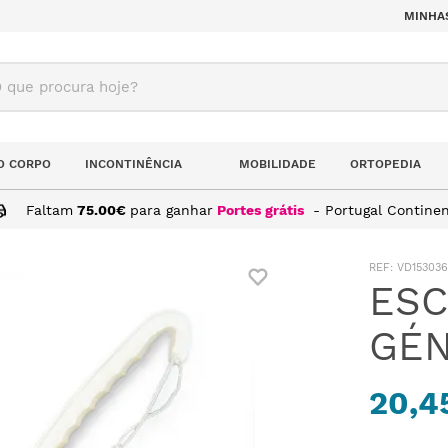
MINHA
ue procura hoje?
O CORPO
INCONTINÊNCIA
MOBILIDADE
ORTOPEDIA
Faltam
75.00
€
para ganhar
Portes grátis
- Portugal Continen
 PARA PÉS GÉNOVA
:
VD153036
ESC
GÉ
20,4