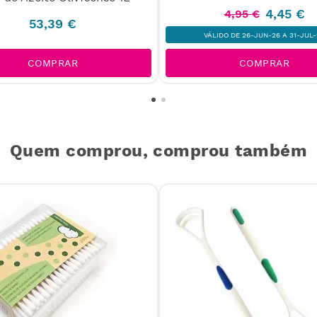
4
,
45
€
4
,
95
€
53
,
39
€
VÁLIDO DE 26-JUN-26 A 31-JUL-
COMPRAR
COMPRAR
Quem comprou, comprou também