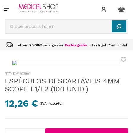
O que procura hoje?
Faltam
75.00
€
para ganhar
Portes grátis
- Portugal Continental
:
DM1202001
ESPÉCULOS DESCARTÁVEIS 4MM
SCOPE L1/L2 (100 UNID.)
12,26 €
(IVA incluido)