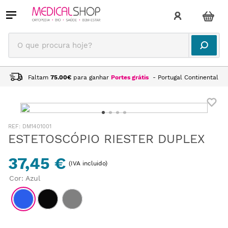
O que procura hoje?
Faltam
75.00
€
para ganhar
Portes grátis
- Portugal Continental
:
DM1401001
ESTETOSCÓPIO RIESTER DUPLEX
37,45 €
(IVA incluido)
Cor
:
Azul