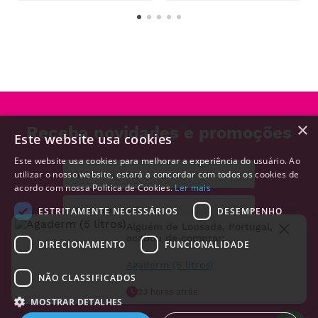
×
Receba novidades e promoções
Este website usa cookies
Este website usa cookies para melhorar a experiência do usuário. Ao
utilizar o nosso website, estará a concordar com todos os cookies de
acordo com nossa Política de Cookies.
Ler mais
ESTRITAMENTE NECESSÁRIOS
DESEMPENHO
Alguém de
Lousada
,
Portugal
,
acabou de comprar:
DIRECIONAMENTO
FUNCIONALIDADE
REGISTRAR
Agaderm (5 litros)
NÃO CLASSIFICADOS
Aceito receber e-mails com notícias e promoções da MedicalShop
23 horas atrás
MOSTRAR DETALHES