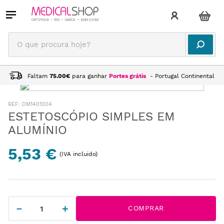
O que procura hoje?
Faltam
75.00
€
para ganhar
Portes grátis
- Portugal Continental
:
DM1401004
ESTETOSCÓPIO SIMPLES EM
ALUMÍNIO
5,53 €
(IVA incluido)
－
＋
COMPRAR