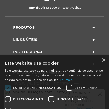
Tem duvidas?
Use o nosso livechat
PRODUTOS
+
LINKS ÚTEIS
+
INSTITUCIONAL
+
×
Este website usa cookies
LEGAL
+
Este website usa cookies para melhorar a experiência do usuário. Ao
METODO DE PAGAMENTO
utilizar o nosso website, estará a concordar com todos os cookies de
acordo com nossa Política de Cookies.
Ler mais
ESTRITAMENTE NECESSÁRIOS
DESEMPENHO
Alguém de
Vila
MEIOS DE ENVIO
Nova de Gaia
,
DIRECIONAMENTO
FUNCIONALIDADE
Portugal
, acabou
de comprar:
Pinça de Disseção