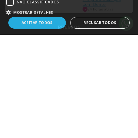
NÃO CLASSIFICADOS
com Dente
24 horas atrás
MOSTRAR DETALHES
ACEITAR TODOS
RECUSAR TODOS
PRÉMIOS
Estritamente necessários
Desempenho
Direcionamento
Funcionalidade
Não classificados
Os cookies estritamente necessários permitem a funcionalidade central do
website, como login de usuário e gestão da conta. O site não pode ser
utilizado corretamente sem os cookies estritamente necessários.
Nome
Dostawca
/
Domínio
Validade
Descrição
janus_sid
.www.medicalshop.pt
2 dias 23
horas
_hjSession_589585
.medicalshop.pt
30
minutos
VtexRCMacIdv7
1 ano
VTEX
MedicalShop - Saúde e Bem-Estar
.www.medicalshop.pt
2011-2026 | Todos os direitos reservados
vtex_segment
5 dias
VTEX