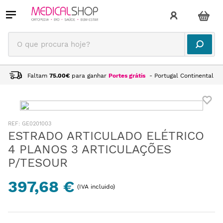
O que procura hoje?
Faltam
75.00
€
para ganhar
Portes grátis
- Portugal Continental
:
GE0201003
ESTRADO ARTICULADO ELÉTRICO
4 PLANOS 3 ARTICULAÇÕES
P/TESOUR
397,68 €
(IVA incluido)