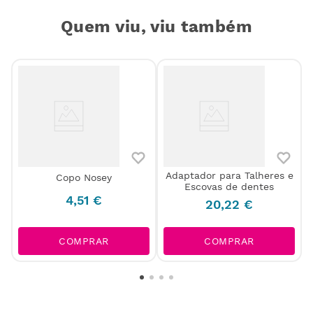
Quem viu, viu também
Adaptador para Talheres e
Copo Nosey
Escovas de dentes
)
4
,
51
€
20
,
22
€
COMPRAR
COMPRAR