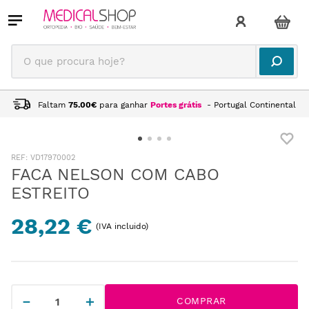
O que procura hoje?
Faltam
75.00
€
para ganhar
Portes grátis
- Portugal Continental
:
VD17970002
FACA NELSON COM CABO
ESTREITO
28,22 €
(IVA incluido)
－
＋
COMPRAR