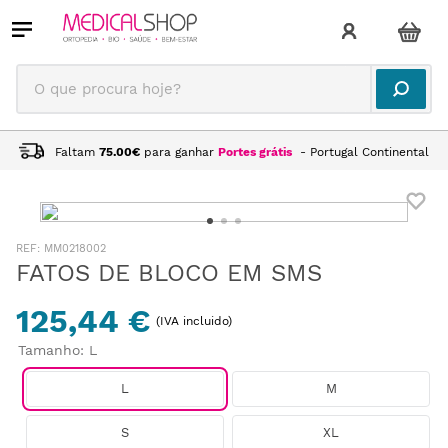
O que procura hoje?
Faltam
75.00
€
para ganhar
Portes grátis
- Portugal Continental
:
MM0218002
FATOS DE BLOCO EM SMS
125,44 €
(IVA incluido)
Tamanho
:
L
L
M
S
XL