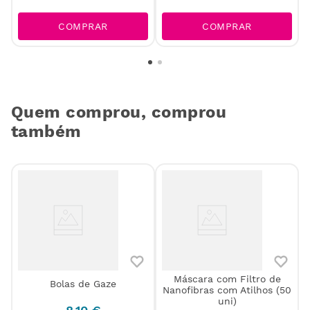
COMPRAR
COMPRAR
Quem comprou, comprou
também
Máscara com Filtro de
Bolas de Gaze
Nanofibras com Atilhos (50
)
uni)