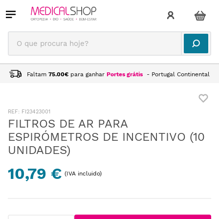
O que procura hoje?
Faltam
75.00
€
para ganhar
Portes grátis
- Portugal Continental
:
FI23423001
FILTROS DE AR PARA
ESPIRÓMETROS DE INCENTIVO (10
UNIDADES)
10,79 €
(IVA incluido)