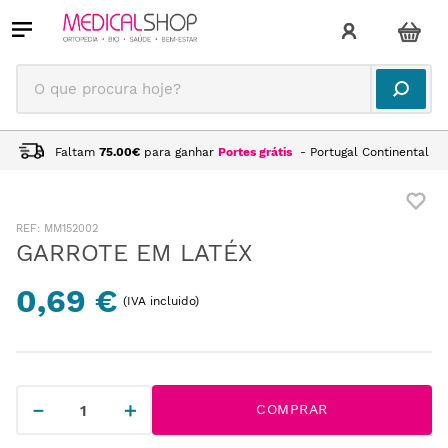
O que procura hoje?
Faltam
75.00
€
para ganhar
Portes grátis
- Portugal Continental
:
MM152002
GARROTE EM LATÉX
0,69 €
(IVA incluido)
－
＋
COMPRAR