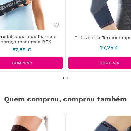
Imobilizadora de Punho e
Cotoveleira Termocompr
tebraço manumed RFX
27
,
25
€
87
,
89
€
COMPRAR
COMPRAR
Quem comprou, comprou também