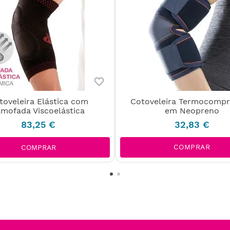
toveleira Elástica com
Cotoveleira Termocompr
lmofada Viscoelástica
em Neopreno
83
,
25
€
32
,
83
€
COMPRAR
COMPRAR