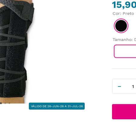
15,9
Cor
:
Preto
Tamanho
:
－
VÁLIDO DE 26-JUN-26 A 31-JUL-26