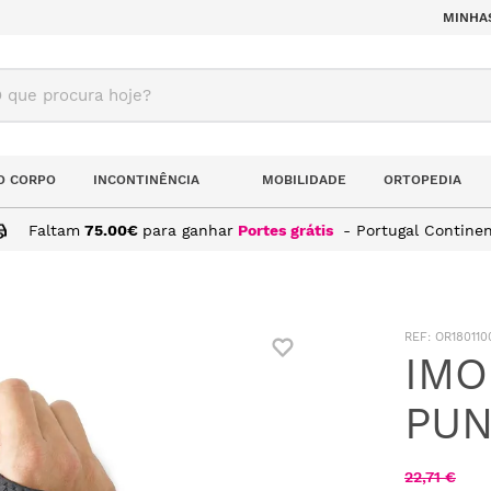
MINHA
ue procura hoje?
O CORPO
INCONTINÊNCIA
MOBILIDADE
ORTOPEDIA
Faltam
75.00
€
para ganhar
Portes grátis
- Portugal Continen
:
OR180110
IMO
PUN
22
,
71
€