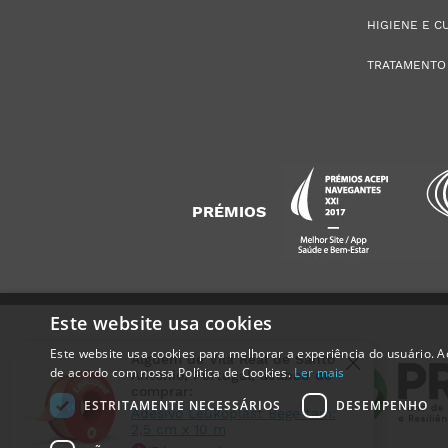
HIGIENE E C
TRATAMENTO
PRÉMIOS
Este website usa cookies
Este website usa cookies para melhorar a experiência do usuário. Ao
Alguém de
Vila Real de Santo
de acordo com nossa Política de Cookies.
Ler mais
António
,
Portugal
, acabou de
comprar:
ESTRITAMENTE NECESSÁRIOS
DESEMPENHO
Adesivo Leukoplast Bege tam:
2,5 cm x 10 m