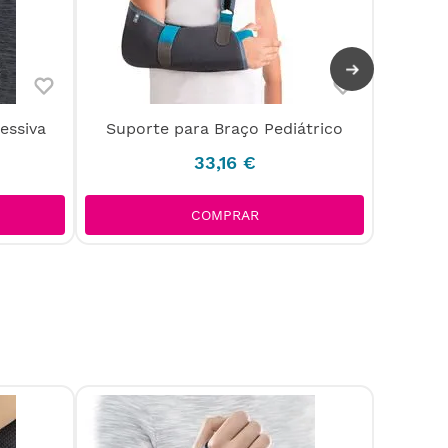
Banda
essiva
Suporte para Braço Pediátrico
33
,
16
€
COMPRAR