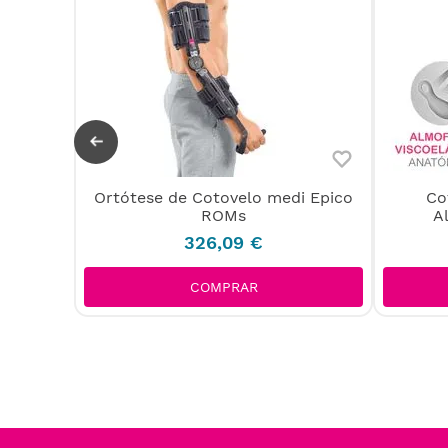
Ortótese de Cotovelo medi Epico
Co
ROMs
A
326
,
09
€
COMPRAR