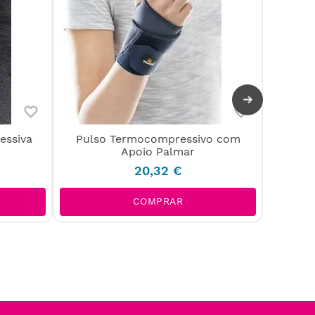
essiva
Pulso Termocompressivo com
Suport
Apoio Palmar
20
,
32
€
COMPRAR