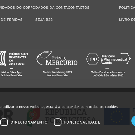
UIDADOS DO CORPO
DADOS DA CONTA
CONTACTOS
POLITIC
 DE FERIDAS
SEJA B2B
LIVRO D
 utilizar o nosso website, estará a concordar com todos os cookies
DIRECIONAMENTO
FUNCIONALIDADE