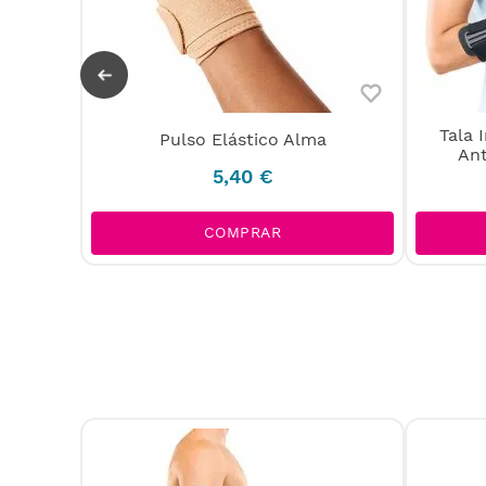
ara
Tala 
Pulso Elástico Alma
An
5
,
40
€
COMPRAR