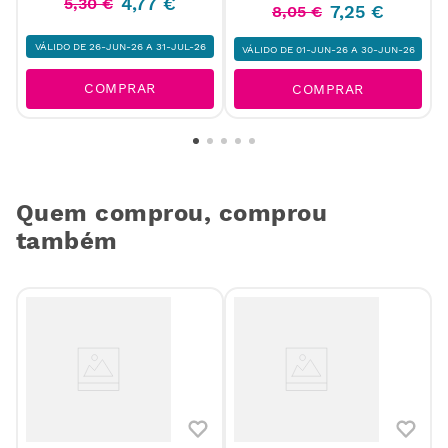
4
,
77
€
5
,
30
€
7
,
25
€
8
,
05
€
VÁLIDO DE 26-JUN-26 A 31-JUL-26
VÁLIDO DE 01-JUN-26 A 30-JUN-26
COMPRAR
COMPRAR
Quem comprou, comprou
também