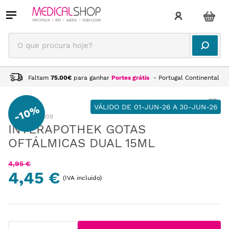
O que procura hoje?
Faltam
75.00
€
para ganhar
Portes grátis
- Portugal Continental
VÁLIDO DE 01-JUN-26 A 30-JUN-26
10%
-
:
VD0103009
INTERAPOTHEK GOTAS
OFTÁLMICAS DUAL 15ML
4
,
95
€
4,45 €
(IVA incluido)