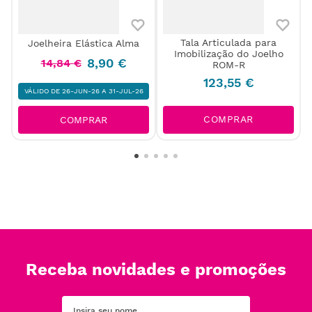
Tala Articulada para
Joelheira Elástica Alma
Imobilização do Joelho
o
8
,
90
€
14
,
84
€
ROM-R
123
,
55
€
VÁLIDO DE 26-JUN-26 A 31-JUL-26
COMPRAR
COMPRAR
Receba novidades e promoções