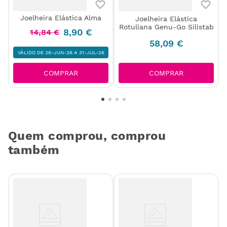
Joelheira Elástica Alma
e
Joelheira Elástica
Rotuliana Genu-Go Silistab
8
,
90
€
14
,
84
€
58
,
09
€
VÁLIDO DE 26-JUN-26 A 31-JUL-26
COMPRAR
COMPRAR
Quem comprou, comprou
também