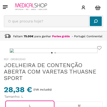
O que procura hoje?
Faltam
75.00
€
para ganhar
Portes grátis
- Portugal Continental
:
OR0802040
JOELHEIRA DE CONTENÇÃO
ABERTA COM VARETAS THUASNE
SPORT
28,38 €
(IVA incluido)
Tamanho
:
L
L
M