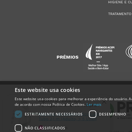
HIGIENE E C
TRATAMENTO
PRÉMIOS
Este website usa cookies
Este website usa cookies para melhorar a experiência do usuário. Ao
Alguém de
Estarreja
,
de acordo com nossa Política de Cookies.
Ler mais
Portugal
, acabou de comprar:
ESTRITAMENTE NECESSÁRIOS
DESEMPENHO
Máscara de Oxigénio Eco com
Tubo 2,1 m (Adulto, > 5 l/mn)
NÃO CLASSIFICADOS
18 horas atrás