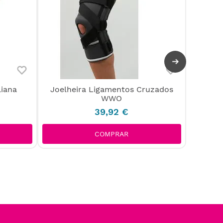
liana
Joelheira Ligamentos Cruzados
Jo
WWO
39
,
92
€
COMPRAR