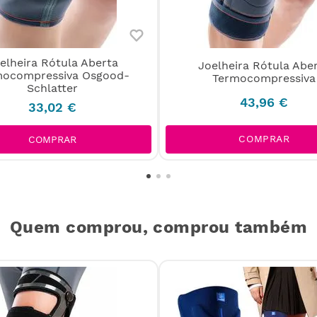
elheira Rótula Aberta
Joelheira Rótula Abe
mocompressiva Osgood-
Termocompressiva
Schlatter
43
,
96
€
33
,
02
€
COMPRAR
COMPRAR
Quem comprou, comprou também