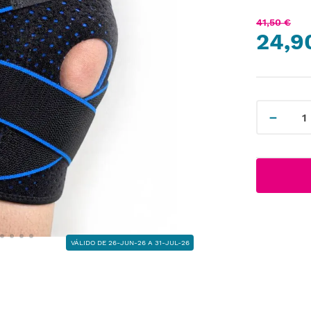
41
,
50
€
24,9
－
VÁLIDO DE 26-JUN-26 A 31-JUL-26