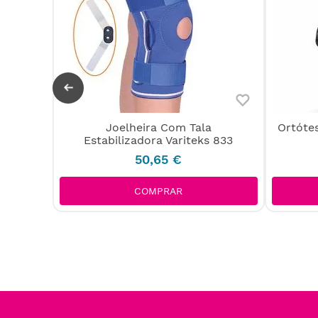
Aberta
Joelheira Com Tala
Ortóte
port
Estabilizadora Variteks 833
50
,
65
€
COMPRAR