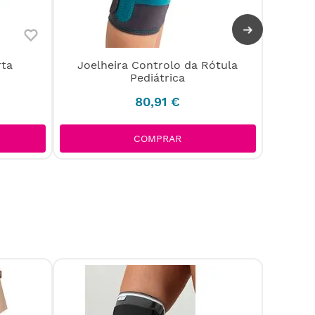
rta
Joelheira Controlo da Rótula
Joelhe
Pediátrica
R
80
,
91
€
COMPRAR