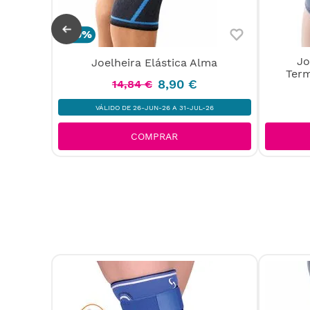
-
40%
Jo
Joelheira Elástica Alma
ígida
Ter
ssic S
8
,
90
€
14
,
84
€
VÁLIDO DE 26-JUN-26 A 31-JUL-26
COMPRAR