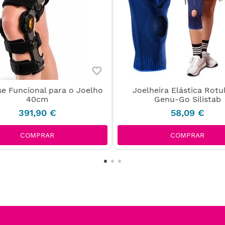
se Funcional para o Joelho
Joelheira Elástica Rotu
40cm
Genu-Go Silistab
391
,
90
€
58
,
09
€
COMPRAR
COMPRAR