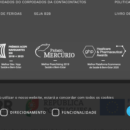
UIDADOS DO CORPO
DADOS DA CONTA
CONTACTOS
POLITIC
 DE FERIDAS
SEJA B2B
LIVRO D
 utilizar o nosso website, estará a concordar com todos os cookies
DIRECIONAMENTO
FUNCIONALIDADE