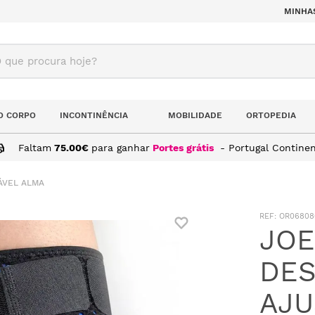
MINHA
ue procura hoje?
O CORPO
INCONTINÊNCIA
MOBILIDADE
ORTOPEDIA
Faltam
75.00
€
para ganhar
Portes grátis
- Portugal Continen
ÁVEL ALMA
:
OR06808
JOE
DES
AJU