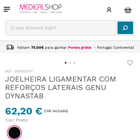
O que procura hoje?
Faltam
75.00
€
para ganhar
Portes grátis
- Portugal Continental
:
OR0802047
JOELHEIRA LIGAMENTAR COM
REFORÇOS LATERAIS GENU
DYNASTAB
62,20 €
(IVA incluido)
Cor
:
Preto