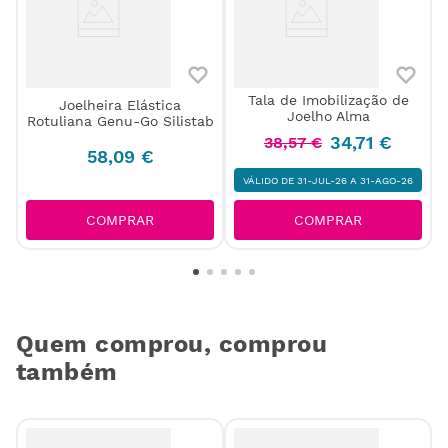
Tala de Imobilização de
Joelheira Elástica
Joelho Alma
Rotuliana Genu-Go Silistab
34
,
71
€
38
,
57
€
58
,
09
€
VÁLIDO DE 31-JUL-26 A 31-AGO-26
COMPRAR
COMPRAR
Quem comprou, comprou
também