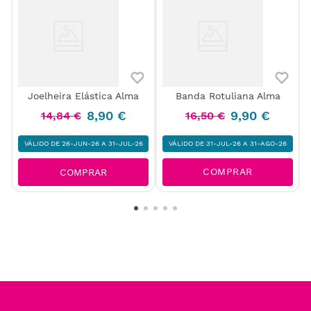
Joelheira Elástica Alma
Banda Rotuliana Alma
o
8
,
90
€
9
,
90
€
14
,
84
€
16
,
50
€
VÁLIDO DE 26-JUN-26 A 31-JUL-26
VÁLIDO DE 31-JUL-26 A 31-AGO-26
COMPRAR
COMPRAR