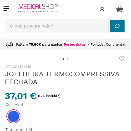
O que procura hoje?
Faltam
75.00
€
para ganhar
Portes grátis
- Portugal Continental
:
OR0802049
JOELHEIRA TERMOCOMPRESSIVA
FECHADA
37,01 €
(IVA incluido)
Cor
:
Azul
Tamanho
:
L/4