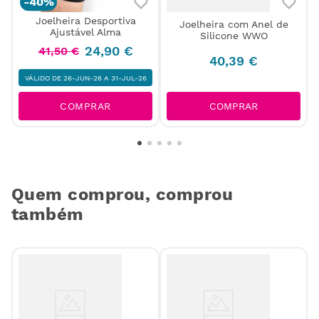
-
40%
Joelheira Desportiva
Joelheira com Anel de
Ajustável Alma
Silicone WWO
24
,
90
€
41
,
50
€
40
,
39
€
VÁLIDO DE 26-JUN-26 A 31-JUL-26
COMPRAR
COMPRAR
Quem comprou, comprou
também