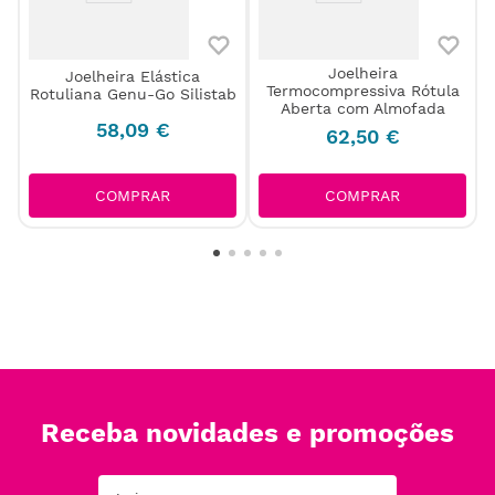
Joelheira
Joelheira Elástica
Termocompressiva Rótula
Rotuliana Genu-Go Silistab
Aberta com Almofada
58
,
09
€
62
,
50
€
COMPRAR
COMPRAR
Receba novidades e promoções