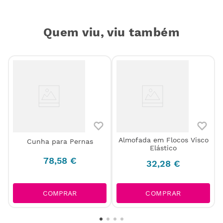
Quem viu, viu também
Almofada em Flocos Visco
Cunha para Pernas
Elástico
78
,
58
€
32
,
28
€
COMPRAR
COMPRAR