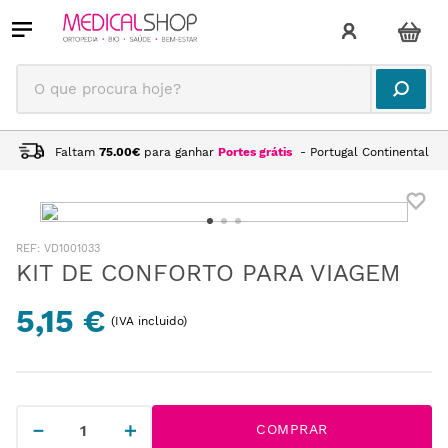
O que procura hoje?
Faltam
75.00
€
para ganhar
Portes grátis
- Portugal Continental
:
VD1001033
KIT DE CONFORTO PARA VIAGEM
5,15 €
(IVA incluido)
－
＋
COMPRAR