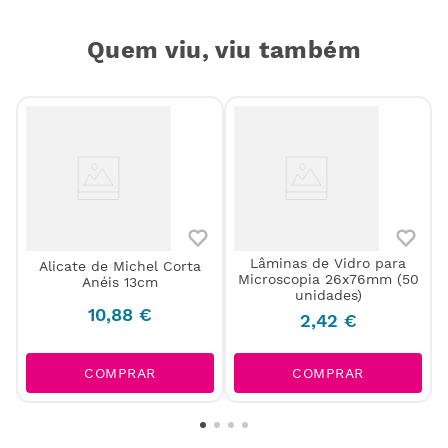
Quem viu, viu também
Lâminas de Vidro para
a
Alicate de Michel Corta
Microscopia 26x76mm (50
Anéis 13cm
unidades)
10
,
88
€
2
,
42
€
COMPRAR
COMPRAR