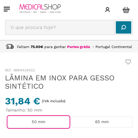
O que procura hoje?
Faltam
75.00
€
para ganhar
Portes grátis
- Portugal Continental
:
MM14424002
LÂMINA EM INOX PARA GESSO
SINTÉTICO
31,84 €
(IVA incluido)
Tamanho
:
50 mm
50 mm
65 mm