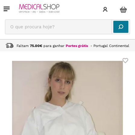
O que procura hoje?
Faltam
75.00
€
para ganhar
Portes grátis
- Portugal Continental