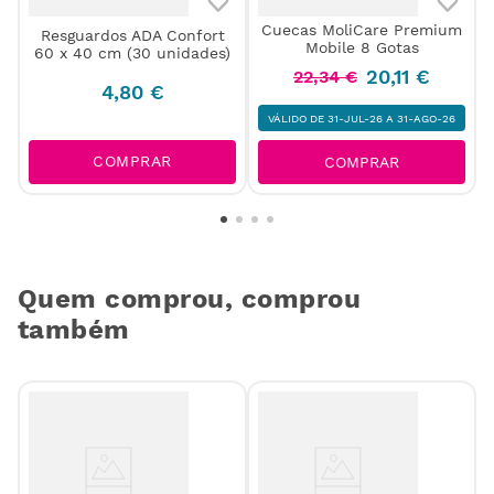
Cuecas MoliCare Premium
Resguardos ADA Confort
Mobile 8 Gotas
60 x 40 cm (30 unidades)
20
,
11
€
22
,
34
€
4
,
80
€
VÁLIDO DE 31-JUL-26 A 31-AGO-26
COMPRAR
COMPRAR
Quem comprou, comprou
também