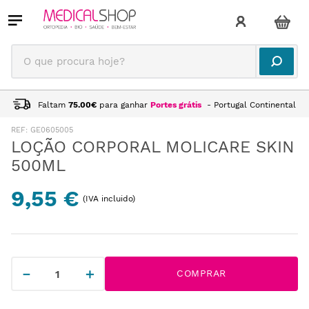
O que procura hoje?
Faltam
75.00
€
para ganhar
Portes grátis
- Portugal Continental
:
GE0605005
LOÇÃO CORPORAL MOLICARE SKIN
500ML
9,55 €
(IVA incluido)
－
＋
COMPRAR