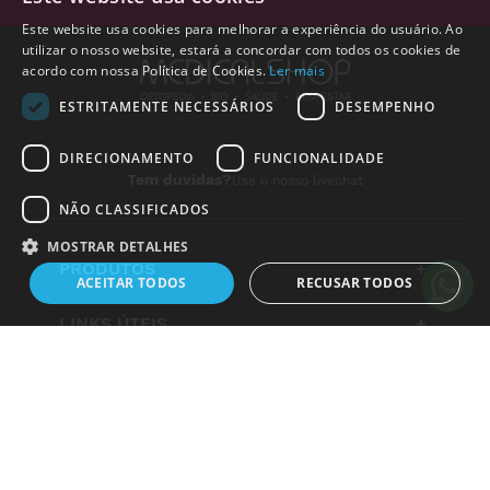
Este website usa cookies para melhorar a experiência do usuário. Ao
utilizar o nosso website, estará a concordar com todos os cookies de
acordo com nossa Política de Cookies.
Ler mais
ESTRITAMENTE NECESSÁRIOS
DESEMPENHO
DIRECIONAMENTO
FUNCIONALIDADE
Tem duvidas?
Use o nosso livechat
NÃO CLASSIFICADOS
MOSTRAR DETALHES
PRODUTOS
+
ACEITAR TODOS
RECUSAR TODOS
LINKS ÚTEIS
+
Alguém de
Vila Nova de
Famalicão
,
Portugal
, acabou
de comprar:
Estritamente necessários
Desempenho
Direcionamento
INSTITUCIONAL
+
Kinesio Tape Sissel 5 cm x 5
Funcionalidade
Não classificados
m cor: Cor de Rosa
6 horas atrás
LEGAL
+
Os cookies estritamente necessários permitem a funcionalidade central do
website, como login de usuário e gestão da conta. O site não pode ser
METODO DE PAGAMENTO
utilizado corretamente sem os cookies estritamente necessários.