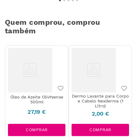
Quem comprou, comprou
também
Dermo Lavante para Corpo
Óleo de Azeite OlivYsense
e Cabelo Nexderma (1
500ml
Litro)
27
,
19
€
2
,
00
€
COMPRAR
COMPRAR