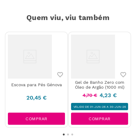
Quem viu, viu também
Gel de Banho Zero com
Escova para Pés Génova
5
Óleo de Argão (1000 ml)
4
,
23
€
4
,
70
€
20
,
45
€
VÁLIDO DE 01-JUN-26 A 30-JUN-26
COMPRAR
COMPRAR