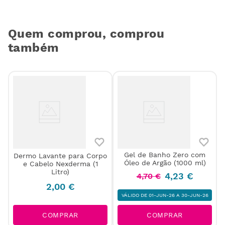
Quem comprou, comprou
também
Gel de Banho Zero com
Dermo Lavante para Corpo
5
Óleo de Argão (1000 ml)
e Cabelo Nexderma (1
Litro)
4
,
23
€
4
,
70
€
2
,
00
€
VÁLIDO DE 01-JUN-26 A 30-JUN-26
COMPRAR
COMPRAR