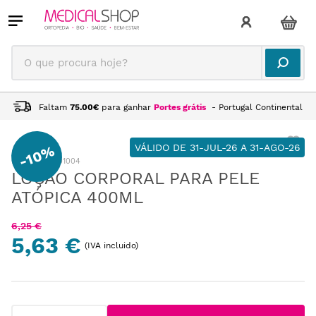
O que procura hoje?
Faltam
75.00
€
para ganhar
Portes grátis
- Portugal Continental
VÁLIDO DE 31-JUL-26 A 31-AGO-26
10%
-
:
VD153001004
LOÇÃO CORPORAL PARA PELE
ATÓPICA 400ML
6
,
25
€
5,63 €
(IVA incluido)