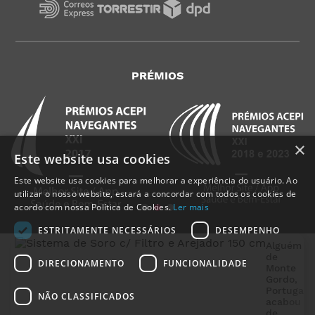
PRÉMIOS
×
Este website usa cookies
Este website usa cookies para melhorar a experiência do usuário. Ao
utilizar o nosso website, estará a concordar com todos os cookies de
acordo com nossa Política de Cookies.
Ler mais
ESTRITAMENTE NECESSÁRIOS
DESEMPENHO
Alguém
de
DIRECIONAMENTO
FUNCIONALIDADE
Monte
Gordo
,
Portugal
,
NÃO CLASSIFICADOS
acabou
MedicalShop - Saúde e Bem-Estar
de
2011-2026 | Todos os direitos reservados