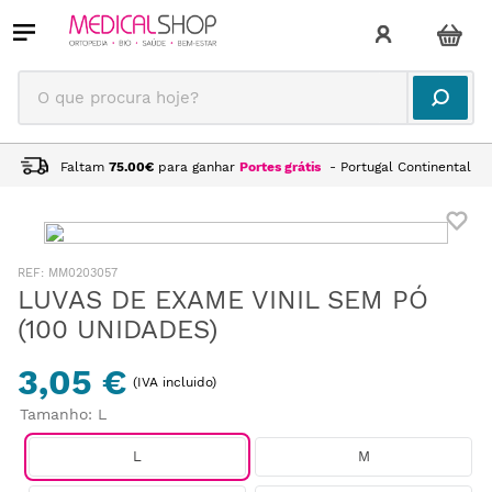
O que procura hoje?
Faltam
75.00
€
para ganhar
Portes grátis
- Portugal Continental
:
MM0203057
LUVAS DE EXAME VINIL SEM PÓ
(100 UNIDADES)
3,05 €
(IVA incluido)
Tamanho
:
L
L
M