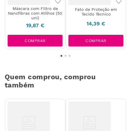
Máscara com Filtro de
Fato de Proteção em
Nanofibras com Atilhos (50
Tecido Técnico
uni)
14
,
39
€
19
,
87
€
COMPRAR
COMPRAR
Quem comprou, comprou
também