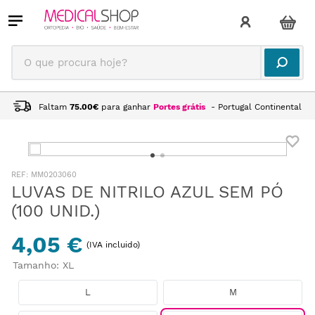
O que procura hoje?
Faltam
75.00
€
para ganhar
Portes grátis
- Portugal Continental
:
MM0203060
LUVAS DE NITRILO AZUL SEM PÓ
(100 UNID.)
4,05 €
(IVA incluido)
Tamanho
:
XL
L
M