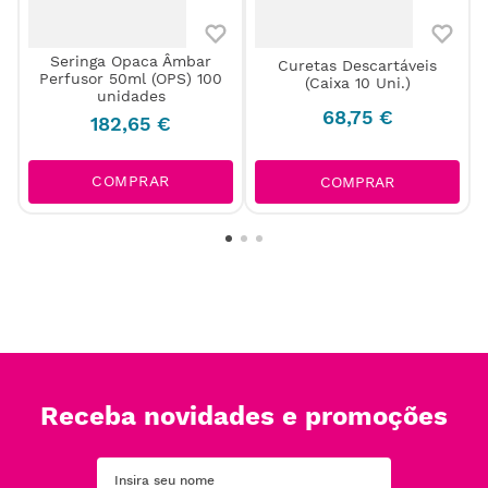
Seringa Opaca Âmbar
t
Curetas Descartáveis
Perfusor 50ml (OPS) 100
(Caixa 10 Uni.)
unidades
68
,
75
€
182
,
65
€
COMPRAR
COMPRAR
Receba novidades e promoções