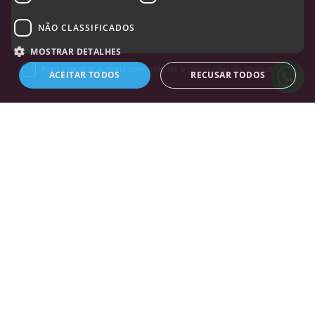
REGISTRAR
NÃO CLASSIFICADOS
MOSTRAR DETALHES
Aceito receber e-mails com notícias e promoções da MedicalShop
ACEITAR TODOS
RECUSAR TODOS
Estritamente necessários
Desempenho
Direcionamento
Funcionalidade
Não classificados
Os cookies estritamente necessários permitem a funcionalidade central do
website, como login de usuário e gestão da conta. O site não pode ser
utilizado corretamente sem os cookies estritamente necessários.
Tem duvidas?
Use o nosso livechat
Nome
Dostawca
/
Domínio
Validade
Descrição
janus_sid
.www.medicalshop.pt
2 dias 23
horas
PRODUTOS
+
_hjSession_589585
.medicalshop.pt
30
minutos
LINKS ÚTEIS
+
VtexRCMacIdv7
1 ano
VTEX
.www.medicalshop.pt