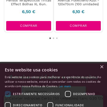
Pensos Terapêuticos Tiritas
Avental Polietileno Azul -
Effect Bolhas XL 6un.
120x70cm (100 unidades)
6
,
50
€
6
,
10
€
COMPRAR
COMPRAR
×
Este website usa cookies
Receba novidades e promoções
Este website usa cookies para melhorar a experiência do usuário. Ao
utilizar o nosso website, estará a concordar com todos os cookies de
acordo com nossa Política de Cookies.
Ler mais
ESTRITAMENTE NECESSÁRIOS
DESEMPENHO
DIRECIONAMENTO
FUNCIONALIDADE