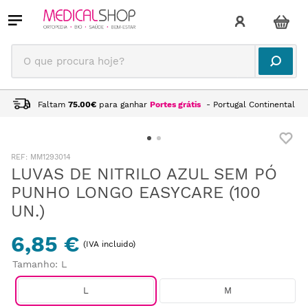
O que procura hoje?
Faltam
75.00
€
para ganhar
Portes grátis
- Portugal Continental
:
MM1293014
LUVAS DE NITRILO AZUL SEM PÓ
PUNHO LONGO EASYCARE (100
UN.)
6,85 €
(IVA incluido)
Tamanho
:
L
L
M