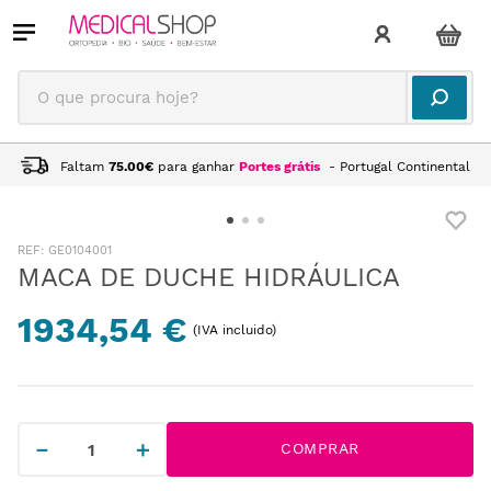
O que procura hoje?
Faltam
75.00
€
para ganhar
Portes grátis
- Portugal Continental
:
GE0104001
MACA DE DUCHE HIDRÁULICA
1934,54 €
(IVA incluido)
－
＋
COMPRAR